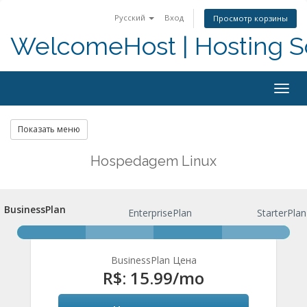
Русский
Вход
Просмотр корзины
WelcomeHost | Hosting S
Togg
navig
Показать меню
Hospedagem Linux
BusinessPlan
BusinessPlan
EnterprisePlan
StarterPlan
BusinessPlan Цена
R$: 15.99
/mo