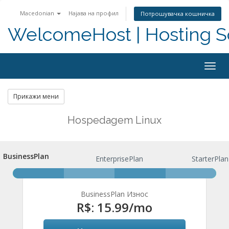
Macedonian
Најава на профил
Потрошувачка кошничка
WelcomeHost | Hosting S
Togg
navig
Прикажи мени
Hospedagem Linux
BusinessPlan
BusinessPlan
EnterprisePlan
StarterPlan
BusinessPlan Износ
R$: 15.99
/mo