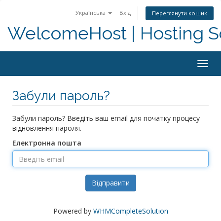
Українська
Вхід
Переглянути кошик
WelcomeHost | Hosting S
Togg
navig
Забули пароль?
Забули пароль? Введіть ваш email для початку процесу
відновлення пароля.
Електронна пошта
Відправити
Powered by
WHMCompleteSolution