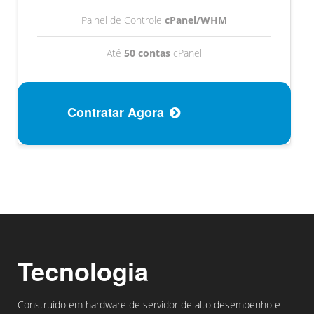
Painel de Controle
cPanel/WHM
Até
50 contas
cPanel
Contratar Agora
Tecnologia
Construído em hardware de servidor de alto desempenho e