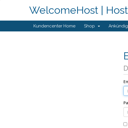
WelcomeHost | Hosti
Kundencenter Home
Shop
Ankündi
D
Em
Pa