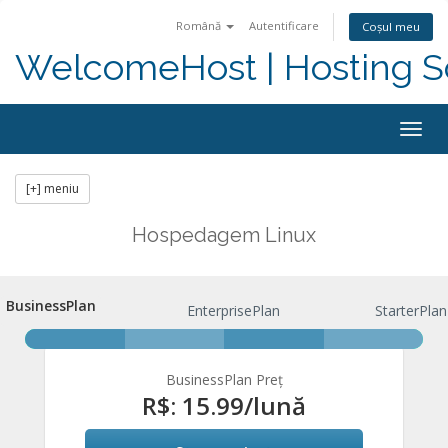
Română
Autentificare
Coșul meu
WelcomeHost | Hosting S
Togg
navig
[+] meniu
Hospedagem Linux
BusinessPlan
BusinessPlan
EnterprisePlan
StarterPlan
BusinessPlan Preț
R$: 15.99
/lună