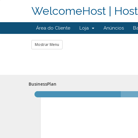
WelcomeHost | Hosti
Área do Cliente
Loja
Anúncios
B
Mostrar Menu
BusinessPlan
BusinessPlan