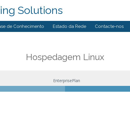
ng Solutions
ase de Conhecimento
Estado da Rede
Contacte-nos
Hospedagem Linux
EnterprisePlan