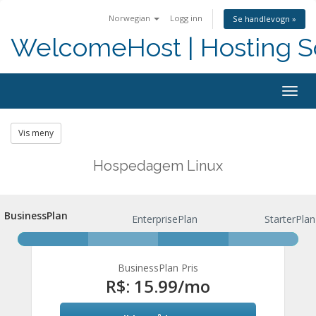
Norwegian
Logg inn
Se handlevogn »
WelcomeHost | Hosting S
Togg
navig
Vis meny
Hospedagem Linux
BusinessPlan
BusinessPlan
EnterprisePlan
StarterPlan
BusinessPlan Pris
R$: 15.99
/mo