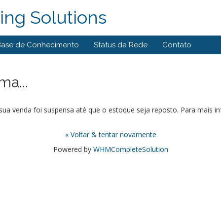
ng Solutions
Base de Conhecimento
Status da Rede
Contato
a...
ua venda foi suspensa até que o estoque seja reposto. Para mais i
« Voltar & tentar novamente
Powered by
WHMCompleteSolution